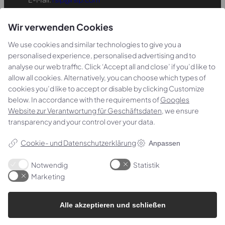
CVR: 19781488
Wir verwenden Cookies
Folgen Sie uns
We use cookies and similar technologies to give you a
LinkedIn
YouTube
personalised experience, personalised advertising and to
analyse our web traffic. Click ‘Accept all and close’ if you’d like to
allow all cookies. Alternatively, you can choose which types of
cookies you’d like to accept or disable by clicking Customize
below. In accordance with the requirements of
Googles
Website zur Verantwortung für Geschäftsdaten
, we ensure
transparency and your control over your data.
Cookie- und Datenschutzerklärung
Anpassen
Notwendig
Statistik
Marketing
Alle akzeptieren und schließen