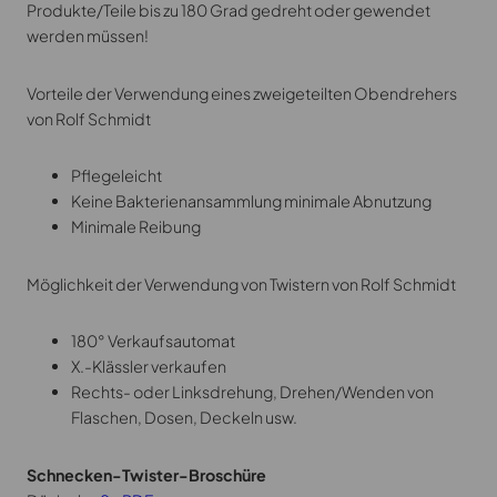
Produkte/Teile bis zu 180 Grad gedreht oder gewendet
werden müssen!
Vorteile der Verwendung eines zweigeteilten Obendrehers
von Rolf Schmidt
Pflegeleicht
Keine Bakterienansammlung minimale Abnutzung
Minimale Reibung
Möglichkeit der Verwendung von Twistern von Rolf Schmidt
180° Verkaufsautomat
X.-Klässler verkaufen
Rechts- oder Linksdrehung, Drehen/Wenden von
Flaschen, Dosen, Deckeln usw.
Schnecken-Twister-Broschüre