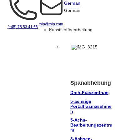
German
German
rsip@rsip.com
(+45) 75 53 41 66
Kunststoffbearbeitung
Spanabhebung
Dreh-Fräszentrum
5-achsige
Portalfräsmaschine
n
5-Achs-
Bearbeitungszentru
m
3-Achsen-