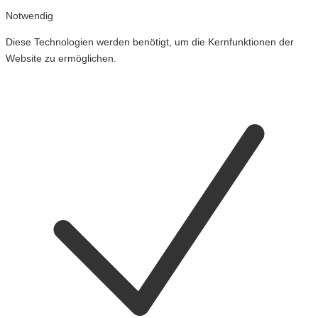
Notwendig
Diese Technologien werden benötigt, um die Kernfunktionen der
Website zu ermöglichen.
Cookies
für
Notwendig
ein-
und
ausschalten