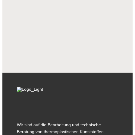
Leiter des Ingenieurwesens
Flemming Paulsen
Telefon:
+ 45 76 30 86 64
Mobil
+ 45 20 89 41 66
E-Mail:
flp@rsip.com
Wir sind auf die Bearbeitung und technische
Beratung von thermoplastischen Kunststoffen