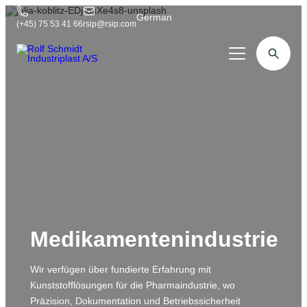
German
German
(+45) 75 53 41 66
rsip@rsip.com
Kunststoffbearbeitung
Zuständigkeiten
Unsere Produkte
Branchen
Rexnord
Über uns
Lebensmittel
Twister
Spanabhebung
Kontakt
Maschinenbauer
Konstruktion
Schnecken
Dreh-Fräszentrum
Medizinische
Kunststoff-Profile
Reverse Engineering
Medikamentenindustrie
5-achsige Portalfräsmaschinen
Logistik und Logistik
Formatsätze
Kundenbesuche
5-Achs-Bearbeitungszentrum
Wir verfügen über fundierte Erfahrung mit
Offshore
Rohstoffverkauf
Konstrukteur
3-Achsen-Bearbeitungszentrum
Kunststofflösungen für die Pharmaindustrie, wo
Verteidigung
Präzision, Dokumentation und Betriebssicherheit
Zeichnung & Visualisierung