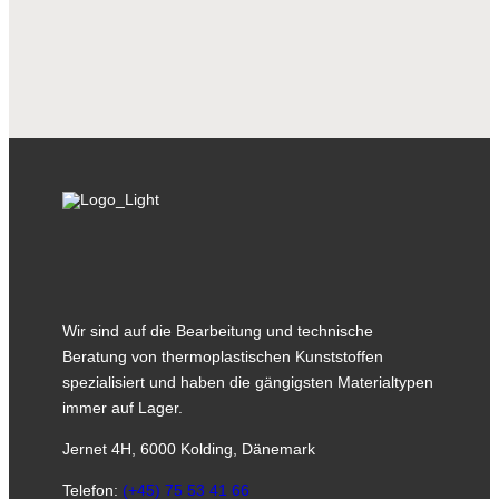
Lars Buss
Telefon:
+ 45 76 30 86 62
Mobil
E-Mail:
lab@rsip.com
Wir sind auf die Bearbeitung und technische
Beratung von thermoplastischen Kunststoffen
spezialisiert und haben die gängigsten Materialtypen
immer auf Lager.
Jernet 4H, 6000 Kolding, Dänemark
Telefon:
(+45) 75 53 41 66