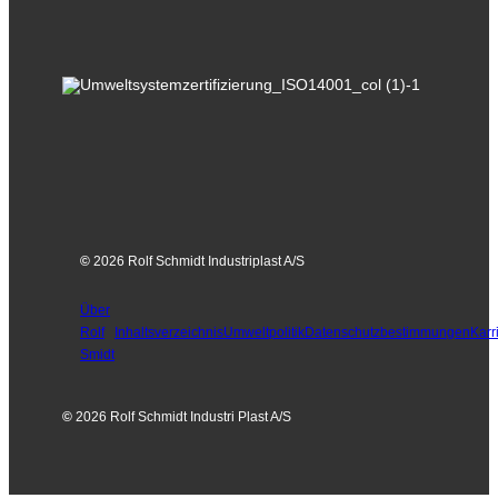
©
2026 Rolf Schmidt Industriplast A/S
Über
Rolf
Inhaltsverzeichnis
Umweltpolitik
Datenschutzbestimmungen
Karr
Smidt
©
2026 Rolf Schmidt Industri Plast A/S