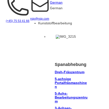
German
German
rsip@rsip.com
(+45) 75 53 41 66
Kunststoffbearbeitung
Spanabhebung
Dreh-Fräszentrum
5-achsige
Portalfräsmaschine
n
5-Achs-
Bearbeitungszentru
m
3-Achsen-