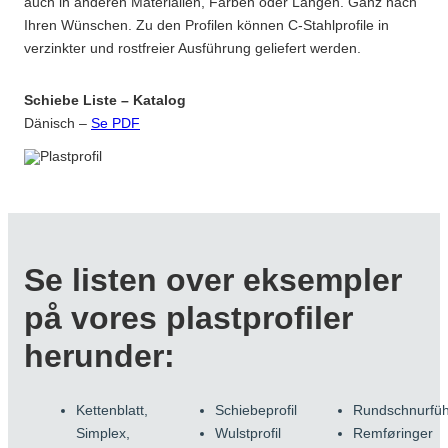
auch in anderen Materialien, Farben oder Längen. Ganz nach
Ihren Wünschen. Zu den Profilen können C-Stahlprofile in
verzinkter und rostfreier Ausführung geliefert werden.
Schiebe Liste – Katalog
Dänisch –
Se PDF
Se listen over eksempler
på vores plastprofiler
herunder:
Kettenblatt,
Schiebeprofil
Rundschnurfü
Simplex,
Wulstprofil
Remføringer