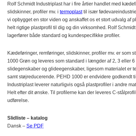
Rolf Schmidt Industriplast har i fire årtier handlet med kædef
slidskinner, profiler mv. i
termoplast
til især fødevareindustrie
vi opbygget en stor viden og anskaffet os et stort udvalg af pl
helt rigtige plastprofil til dig og din virksomhed. Rolf Schmid
lagerfører både standard og kundespecifikke profiler.
Kædeføringer, remføringer, slidskinner, profiler mv. er som 
1000 Grøn og leveres som standard i længder af 2, 3 eller
slidegenskaber og glideegenskaber, ligesom materialet er te
samt støjreducerende. PEHD 1000 er endvidere godkendt til
Industriplast leverer naturligvis også plastprofiler i andre mat
Helt efter dit ønske. Til profilerne kan der leveres C-stålprofil
udførelse.
Slidliste – katalog
Dansk –
Se PDF