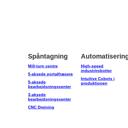
Spåntagning
Automatiserin
Mill-turn centre
High-speed
industrirobotter
5-aksede portalfræsere
Intuitive Cobots i
5-aksede
produktionen
bearbejdsningscenter
3-aksede
bearbejdsningscenter
CNC Drejning