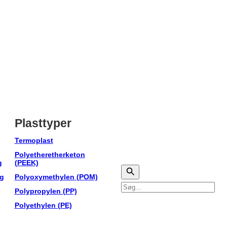
Plasttyper
Termoplast
Polyetheretherketon
g
(PEEK)
ng
Polyoxymethylen (POM)
Søg
Polypropylen (PP)
Polyethylen (PE)