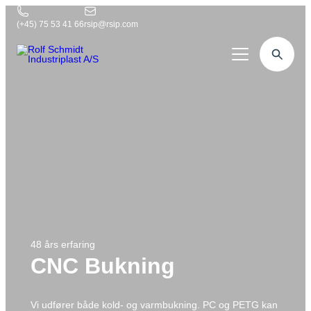
Danish
(+45) 75 53 41 66
rsip@rsip.com
English
German
Plastbearbejdning
Kompetencer
Produkter
Industrier
Rexnord
Om os
Fødevare
Twister
Spåntagning
Kontakt
Maskinbyggere
Konstruktion
Snegle
Mill-turn centre
Medicinal
Plastprofiler
Reverse engineering
5-aksede portalfræsere
48 års erfaring
Logistik
Formatsæt
Kundebesøg
CNC Bukning
5-aksede bearbejdsningscenter
Offshore
Råvaresalg
Konstruktør
3-aksede bearbejdsningscenter
Forsvar
Vi udfører både kold- og varmbukning. PC og PETG kan
Tegning & visualisering