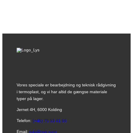
Lars Buss
+ 45 76 30 86 62
lab@rsip.com
Vores speciale er bearbejdning og teknisk rådgivning
i termoplast, og vi har altid de gængse materiale
typer på lager.
Jernet 4H, 6000 Kolding
Telefon:
(+45) 75 53 41 66
Email:
rsip@rsip.com