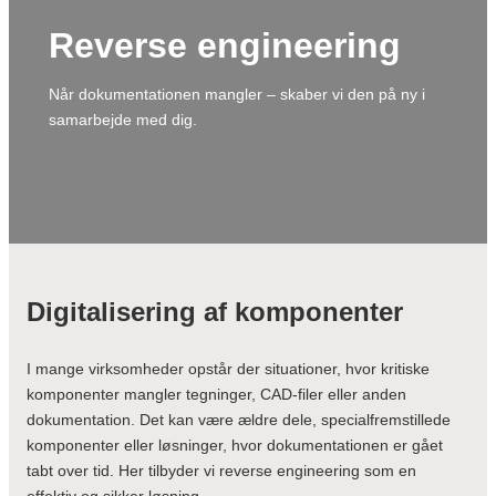
Tegning & visualisering
CNC Drejning
Reverse engineering
Rådgivning
Automatisering
Sparringspartner af emnedesign
High-speed industrirobotter
Når dokumentationen mangler – skaber vi den på ny i
Rådgivning af plastvalg
Intuitive Cobots i produktionen
samarbejde med dig.
Certifikater/Batchstyring
Efterbearbejdning
Konvertering til plast
Nummer stempling
Plasttyper
Manuel afgratning
Termoplast
Lasergravering
Polyetheretherketon (PEEK)
Varmbukning
Polyoxymethylen (POM)
Plastsvejsning
Digitalisering af komponenter
Polypropylen (PP)
Polyethylen (PE)
I mange virksomheder opstår der situationer, hvor kritiske
komponenter mangler tegninger, CAD-filer eller anden
dokumentation. Det kan være ældre dele, specialfremstillede
komponenter eller løsninger, hvor dokumentationen er gået
tabt over tid. Her tilbyder vi reverse engineering som en