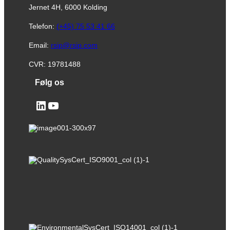
Jernet 4H, 6000 Kolding
Telefon:
(+45) 75 53 41 66
Email:
rsip@rsip.com
CVR: 19781488
Følg os
LinkedIn
YouTube