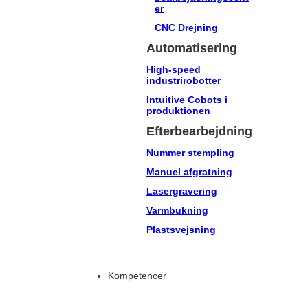
er
CNC Drejning
Automatisering
High-speed
industrirobotter
Intuitive Cobots i
produktionen
Efterbearbejdning
Nummer stempling
Manuel afgratning
Lasergravering
Varmbukning
Plastsvejsning
Kompetencer