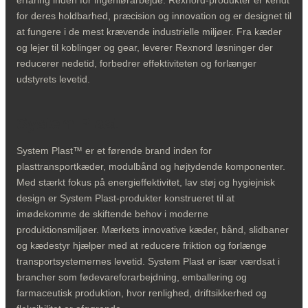
erfaring inden for ingeniørarbejde. Rexnord-produkter er kendt
for deres holdbarhed, præcision og innovation og er designet til
at fungere i de mest krævende industrielle miljøer. Fra kæder
og lejer til koblinger og gear, leverer Rexnord løsninger der
reducerer nedetid, forbedrer effektiviteten og forlænger
udstyrets levetid.
System Plast
System Plast™ er et førende brand inden for
plasttransportkæder, modulbånd og højtydende komponenter.
Med stærkt fokus på energieffektivitet, lav støj og hygiejnisk
design er System Plast-produkter konstrueret til at
imødekomme de skiftende behov i moderne
produktionsmiljøer. Mærkets innovative kæder, bånd, slidbaner
og kædestyr hjælper med at reducere friktion og forlænge
transportsystemernes levetid. System Plast er især værdsat i
brancher som fødevareforarbejdning, emballering og
farmaceutisk produktion, hvor renlighed, driftsikkerhed og