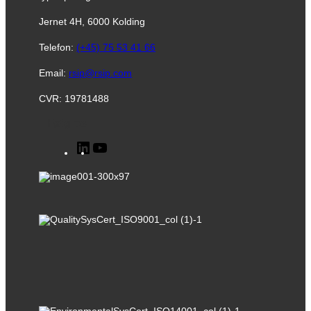
Jernet 4H, 6000 Kolding
Telefon:
(+45) 75 53 41 66
Email:
rsip@rsip.com
CVR: 19781488
Følg os
LinkedIn
YouTube