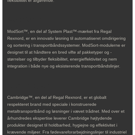
fleksibilitet er afgørende.
ModSort™
ModSort™, en del af System Plast™-mærket fra Regal
Rexnord, er en innovativ løsning til automatiseret omdirigering
og sortering i transportbåndssystemer. ModSort-modulerne er
designet til at håndtere en bred vifte af pakketyper og -
størrelser og tilbyder fleksibilitet, energieffektivitet og nem
integration i både nye og eksisterende transportbåndslinjer.
Cambridge™
Cambridge™, en del af Regal Rexnord, er et globalt
respekteret brand med speciale i konstruerede
metaltransportbånd og løsninger i vævet trådnet. Med over et
århundredes ekspertise leverer Cambridge højtydende
produkter designet til holdbarhed, hygiejne og effektivitet i
krævende miljøer. Fra fødevareforarbejdningslinjer til industriel