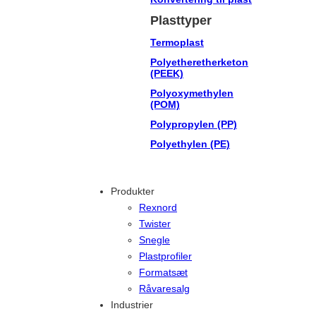
Plasttyper
Termoplast
Polyetheretherketon
(PEEK)
Polyoxymethylen
(POM)
Polypropylen (PP)
Polyethylen (PE)
Produkter
Rexnord
Twister
Snegle
Plastprofiler
Formatsæt
Råvaresalg
Industrier