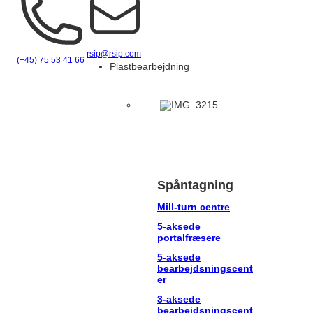
Danish
rsip@rsip.com
English
(+45) 75 53 41 66
Plastbearbejdning
German
Spåntagning
Mill-turn centre
5-aksede
portalfræsere
5-aksede
bearbejdsningscent
er
3-aksede
bearbejdsningscent