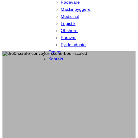
Fødevare
Maskinbyggere
Medicinal
Logistik
Offshore
Forsvar
Fyldeindustri
Om os
Kontakt