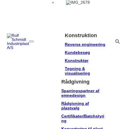
Konstruktion
Reverse engineering
Kundebesøg
Konstruktør
Tegning &
visualisering
Rådgivning
Sparringspartner af
emnedesign
Rådgivning af
plastvalg
Certifikater/Batchstyri
ng
Konvertering til plast