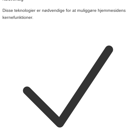
Disse teknologier er nødvendige for at muliggøre hjemmesidens
kernefunktioner.
Skift
cookies
for
Nødvendig