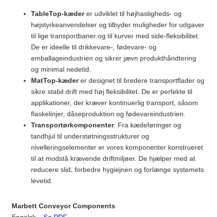
TableTop-kæder
er udviklet til højhastigheds- og
højstyrkeanvendelser og tilbyder muligheder for udgaver
til lige transportbaner og til kurver med side-fleksibilitet.
De er ideelle til drikkevare-, fødevare- og
emballageindustrien og sikrer jævn produkthåndtering
og minimal nedetid.
MatTop-kæder
er designet til bredere transportflader og
sikre stabil drift med høj fleksibilitet. De er perfekte til
applikationer, der kræver kontinuerlig transport, såsom
flaskelinjer, dåseproduktion og fødevareindustrien.
Transportørkomponenter
: Fra kædeføringer og
tandhjul til understøtningsstrukturer og
nivelleringselementer er vores komponenter konstrueret
til at modstå krævende driftmiljøer. De hjælper med at
reducere slid, forbedre hygiejnen og forlænge systemets
levetid.
Marbett Conveyor Components
Engelsk –
Se PDF